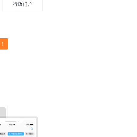
行政门户
约！