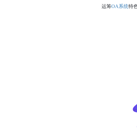
运筹
OA系统
特色